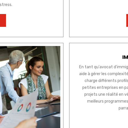
stress.
I
En tant qu'avocat d'immig
aide à gérer les complexit
charge différents profil
petites entreprises en p
projets une réalité en vér
meilleurs programmes
parr