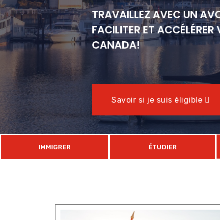
TRAVAILLEZ AVEC UN AV
TRAVAILLEZ AVEC UN AV
TRAVAILLEZ AVEC UN AV
FACILITER ET ACCÉLÉRER
FACILITER ET ACCÉLÉRER
FACILITER ET ACCÉLÉRER
CANADA!
CANADA!
CANADA!
Savoir si je suis éligible
Savoir si je suis éligible
Savoir si je suis éligible
IMMIGRER
ÉTUDIER