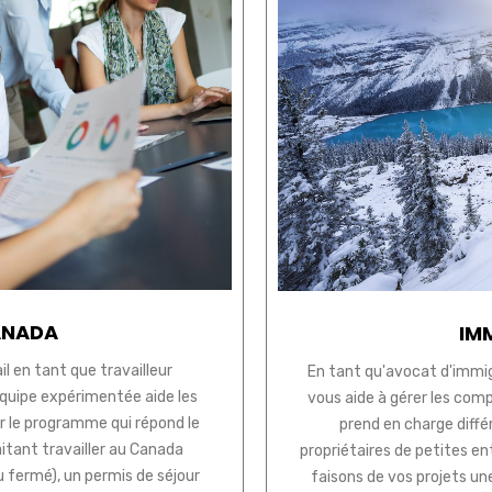
ANADA
IM
l en tant que travailleur
En tant qu'avocat d'immi
équipe expérimentée aide les
vous aide à gérer les com
fier le programme qui répond le
prend en charge différ
aitant travailler au Canada
propriétaires de petites en
u fermé), un permis de séjour
faisons de vos projets une 