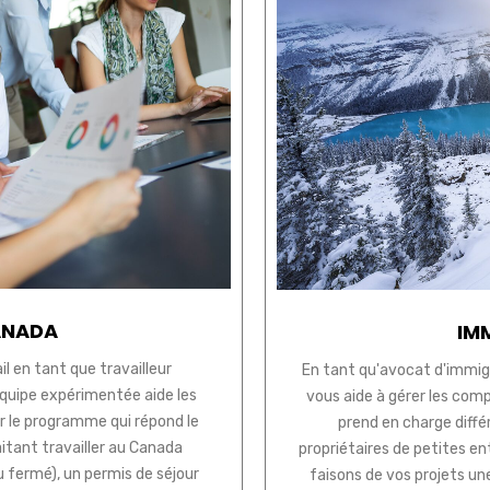
ANADA
IM
l en tant que travailleur
En tant qu'avocat d'immig
équipe expérimentée aide les
vous aide à gérer les com
fier le programme qui répond le
prend en charge différ
aitant travailler au Canada
propriétaires de petites en
u fermé), un permis de séjour
faisons de vos projets une 